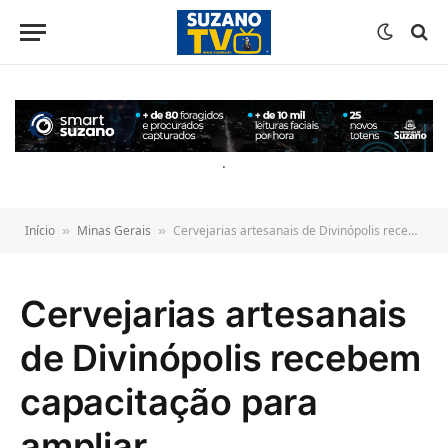
o
conteúdo
.
Início
Minas Gerais
Cervejarias artesanais de Divinópolis recebem capacitação para ampliar competitividade
»
»
Cervejarias artesanais
de Divinópolis recebem
capacitação para
ampliar