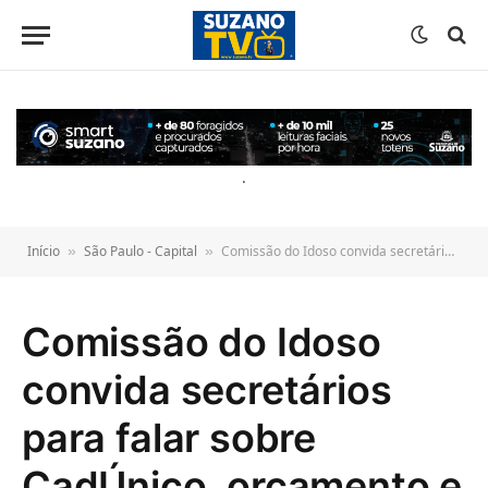
o
conteúdo
.
Início
São Paulo - Capital
Comissão do Idoso convida secretários para falar sobre CadÚnico, orçamento e instituições de longa permanência na Lapa
»
»
Comissão do Idoso
convida secretários
para falar sobre
CadÚnico, orçamento e