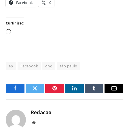
Facebook
X
Curtir isso:
Carregando...
ep
Facebook
ong
são paulo
Facebook
Twitter
Pinterest
LinkedIn
Tumblr
Email
Redacao
Website