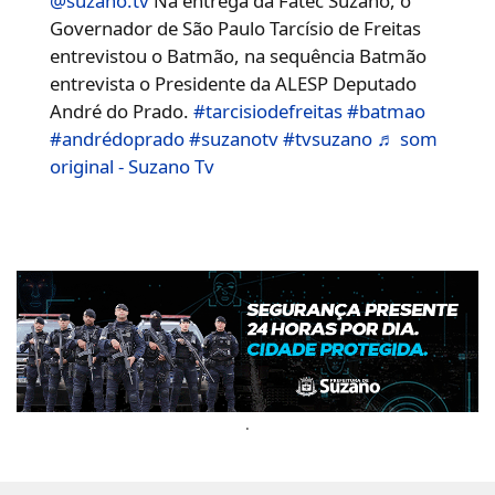
@suzano.tv
Na entrega da Fatec Suzano, o
Governador de São Paulo Tarcísio de Freitas
entrevistou o Batmão, na sequência Batmão
entrevista o Presidente da ALESP Deputado
André do Prado.
#tarcisiodefreitas
#batmao
#andrédoprado
#suzanotv
#tvsuzano
♬ som
original - Suzano Tv
.