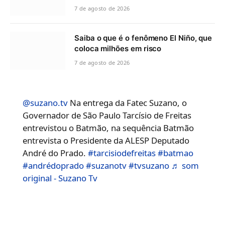
7 de agosto de 2026
Saiba o que é o fenômeno El Niño, que
coloca milhões em risco
7 de agosto de 2026
@suzano.tv
Na entrega da Fatec Suzano, o
Governador de São Paulo Tarcísio de Freitas
entrevistou o Batmão, na sequência Batmão
entrevista o Presidente da ALESP Deputado
André do Prado.
#tarcisiodefreitas
#batmao
#andrédoprado
#suzanotv
#tvsuzano
♬ som
original - Suzano Tv