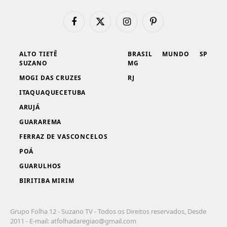
Facebook
X
Instagram
Pinterest
(Twitter)
ALTO TIETÊ
BRASIL
MUNDO
SP
SUZANO
MG
MOGI DAS CRUZES
RJ
ITAQUAQUECETUBA
ARUJÁ
GUARAREMA
FERRAZ DE VASCONCELOS
POÁ
GUARULHOS
BIRITIBA MIRIM
Grupo Folha 12 - Suzano TV - Todos os Direitos reservados, Desde
2011 - E-mail:
atfolhadaregiao@gmail.com