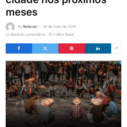
meses
By
Redacao
30 de maio de 2026
Nenhum comentário
4 Mins Read