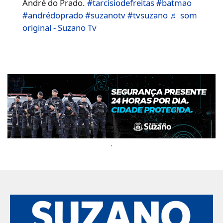
André do Prado.
#tarcisiodefreitas
#batmao
#andrédoprado
#suzanotv
#tvsuzano
♬ som
original - Suzano Tv
.