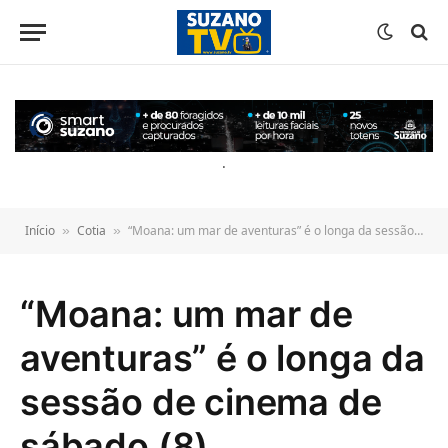
o
conteúdo
.
Início
Cotia
“Moana: um mar de aventuras” é o longa da sessão de cinema de sábado (8)
»
»
“Moana: um mar de
aventuras” é o longa da
sessão de cinema de
sábado (8)