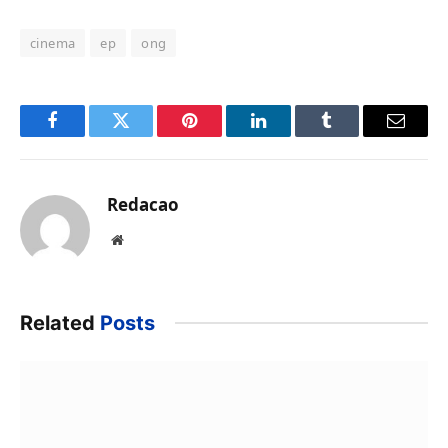
cinema
ep
ong
Facebook
Twitter
Pinterest
LinkedIn
Tumblr
Email
Redacao
Website
Related
Posts