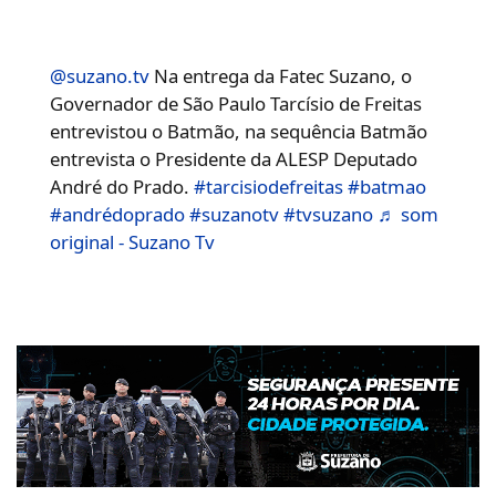
@suzano.tv
Na entrega da Fatec Suzano, o
Governador de São Paulo Tarcísio de Freitas
entrevistou o Batmão, na sequência Batmão
entrevista o Presidente da ALESP Deputado
André do Prado.
#tarcisiodefreitas
#batmao
#andrédoprado
#suzanotv
#tvsuzano
♬ som
original - Suzano Tv