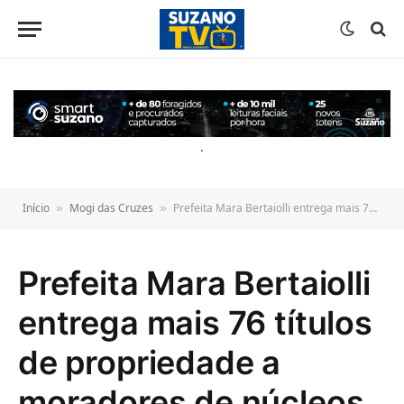
o
conteúdo
.
Início
Mogi das Cruzes
Prefeita Mara Bertaiolli entrega mais 76 títulos de propriedade a moradores de núcleos regularizados
»
»
Prefeita Mara Bertaiolli
entrega mais 76 títulos
de propriedade a
moradores de núcleos