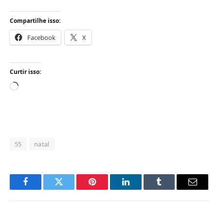
Compartilhe isso:
Facebook
X
Curtir isso:
Carregando...
55
natal
Facebook
Twitter
Pinterest
LinkedIn
Tumblr
Email