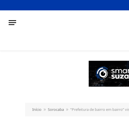
o
conteúdo
Início
Sorocaba
“Prefeitura de bairro em bairro” vi
»
»