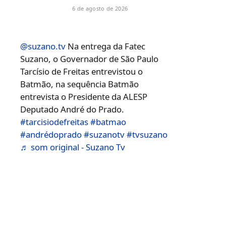
6 de agosto de 2026
@suzano.tv
Na entrega da Fatec
Suzano, o Governador de São Paulo
Tarcísio de Freitas entrevistou o
Batmão, na sequência Batmão
entrevista o Presidente da ALESP
Deputado André do Prado.
#tarcisiodefreitas
#batmao
#andrédoprado
#suzanotv
#tvsuzano
♬ som original - Suzano Tv