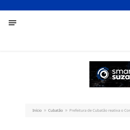
o
conteúdo
Início
Cubatão
Prefeitura de Cubatão reativa o C
»
»