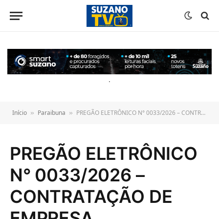
o
conteúdo
.
Início
Paraibuna
PREGÃO ELETRÔNICO N° 0033/2026 – CONTRATAÇÃO DE EMPRESA ESPECIALIZADA PARA MANUTENÇÃO PREVENTIVA E CORRETIVA DA FROTA MUNICIPAL (VEÍCULOS LEVES, PESADOS E MÁQUINAS)
»
»
PREGÃO ELETRÔNICO
N° 0033/2026 –
CONTRATAÇÃO DE
EMPRESA