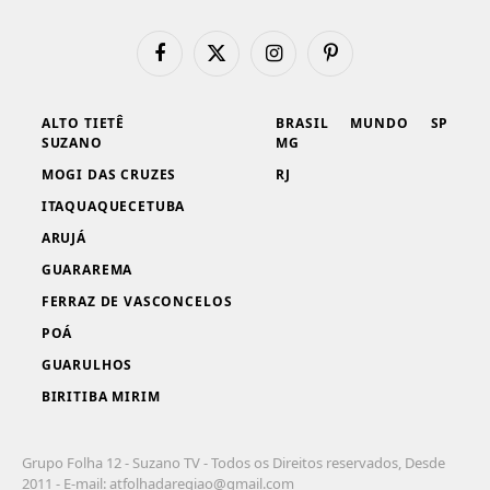
Facebook
X
Instagram
Pinterest
(Twitter)
ALTO TIETÊ
BRASIL
MUNDO
SP
SUZANO
MG
MOGI DAS CRUZES
RJ
ITAQUAQUECETUBA
ARUJÁ
GUARAREMA
FERRAZ DE VASCONCELOS
POÁ
GUARULHOS
BIRITIBA MIRIM
Grupo Folha 12 - Suzano TV - Todos os Direitos reservados, Desde
2011 - E-mail:
atfolhadaregiao@gmail.com