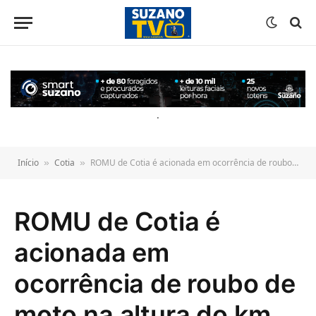
o
conteúdo
.
Início
Cotia
ROMU de Cotia é acionada em ocorrência de roubo de moto na altura do km 30 da Raposo
»
»
ROMU de Cotia é
acionada em
ocorrência de roubo de
moto na altura do km