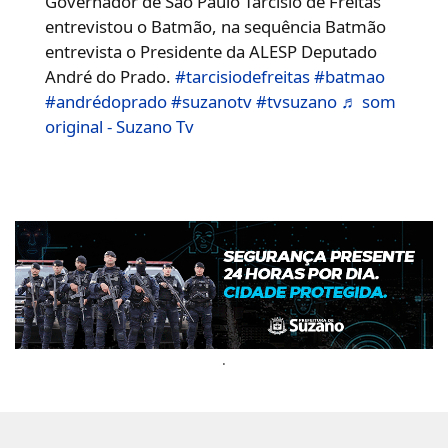
Governador de São Paulo Tarcísio de Freitas
entrevistou o Batmão, na sequência Batmão
entrevista o Presidente da ALESP Deputado
André do Prado.
#tarcisiodefreitas
#batmao
#andrédoprado
#suzanotv
#tvsuzano
♬ som
original - Suzano Tv
.