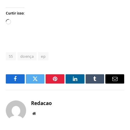
Curtir isso:
Carregando...
55
doença
ep
Facebook
Twitter
Pinterest
LinkedIn
Tumblr
Email
Redacao
Website