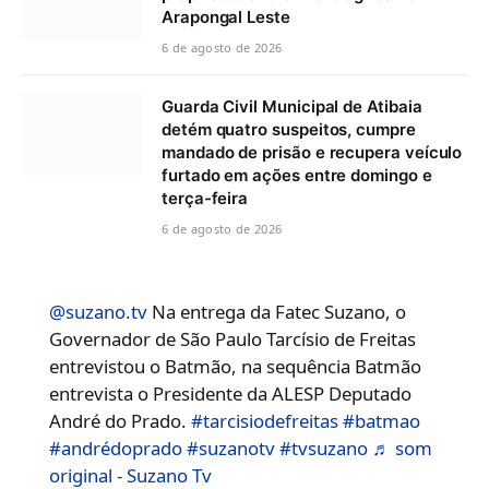
Arapongal Leste
6 de agosto de 2026
Guarda Civil Municipal de Atibaia
detém quatro suspeitos, cumpre
mandado de prisão e recupera veículo
furtado em ações entre domingo e
terça-feira
6 de agosto de 2026
@suzano.tv
Na entrega da Fatec Suzano, o
Governador de São Paulo Tarcísio de Freitas
entrevistou o Batmão, na sequência Batmão
entrevista o Presidente da ALESP Deputado
André do Prado.
#tarcisiodefreitas
#batmao
#andrédoprado
#suzanotv
#tvsuzano
♬ som
original - Suzano Tv