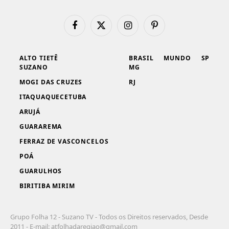
Facebook
X
Instagram
Pinterest
(Twitter)
ALTO TIETÊ
BRASIL
MUNDO
SP
SUZANO
MG
MOGI DAS CRUZES
RJ
ITAQUAQUECETUBA
ARUJÁ
GUARAREMA
FERRAZ DE VASCONCELOS
POÁ
GUARULHOS
BIRITIBA MIRIM
Grupo Folha 12 - Suzano TV - Todos os Direitos reservados, Desde
2011 - E-mail:
atfolhadaregiao@gmail.com