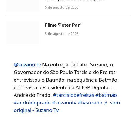
5 de agosto de 2026
Filme 'Peter Pan'
5 de agosto de 2026
@suzano.tv
Na entrega da Fatec Suzano, o
Governador de São Paulo Tarcísio de Freitas
entrevistou o Batmão, na sequência Batmão
entrevista o Presidente da ALESP Deputado
André do Prado.
#tarcisiodefreitas
#batmao
#andrédoprado
#suzanotv
#tvsuzano
♬ som
original - Suzano Tv