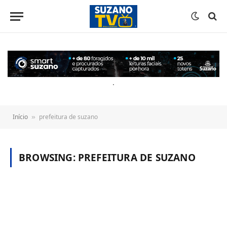
o
conteúdo
.
Início
prefeitura de suzano
»
BROWSING:
PREFEITURA DE SUZANO