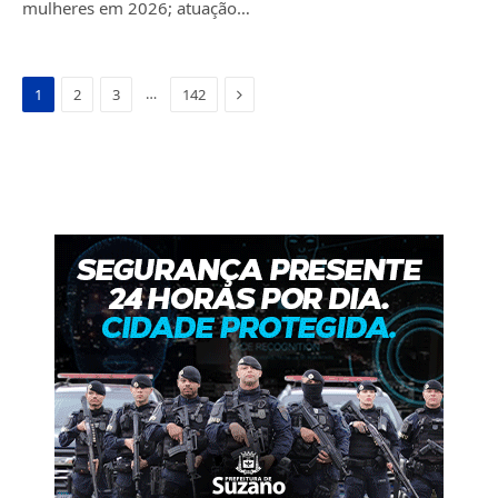
mulheres em 2026; atuação…
Next
…
1
2
3
142