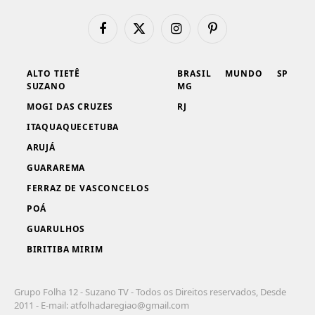
Facebook
X
Instagram
Pinterest
(Twitter)
ALTO TIETÊ
BRASIL
MUNDO
SP
SUZANO
MG
MOGI DAS CRUZES
RJ
ITAQUAQUECETUBA
ARUJÁ
GUARAREMA
FERRAZ DE VASCONCELOS
POÁ
GUARULHOS
BIRITIBA MIRIM
Grupo Folha 12 - Suzano TV - Todos os Direitos reservados, Desde
2011 - E-mail:
atfolhadaregiao@gmail.com