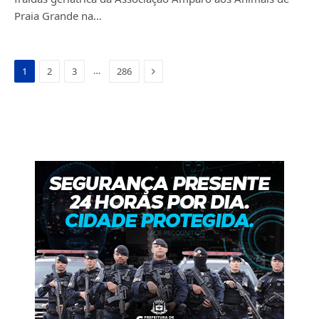
Praia Grande na…
Next
…
1
2
3
286