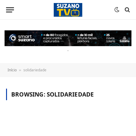
o
conteúdo
.
Início
solidariedade
»
BROWSING:
SOLIDARIEDADE