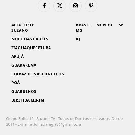
Facebook
X
Instagram
Pinterest
(Twitter)
ALTO TIETÊ
BRASIL
MUNDO
SP
SUZANO
MG
MOGI DAS CRUZES
RJ
ITAQUAQUECETUBA
ARUJÁ
GUARAREMA
FERRAZ DE VASCONCELOS
POÁ
GUARULHOS
BIRITIBA MIRIM
Grupo Folha 12 - Suzano TV - Todos os Direitos reservados, Desde
2011 - E-mail:
atfolhadaregiao@gmail.com