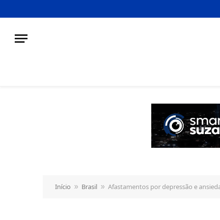
o
conteúdo
Início
Brasil
Afastamentos por depressão e ansieda
»
»