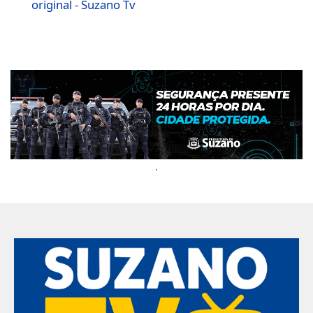
original - Suzano Tv
.