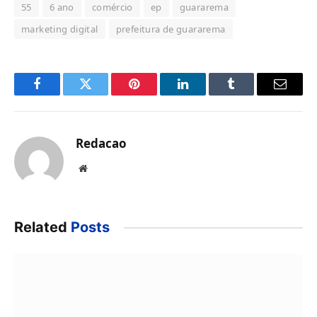
55
6 ano
comércio
ep
guararema
marketing digital
prefeitura de guararema
Facebook
Twitter
Pinterest
LinkedIn
Tumblr
Email
Redacao
Website
Related
Posts