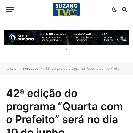
o
conteúdo
.
Início
Sorocaba
42ª edição do programa “Quarta com o Prefeito” será no dia 10 de junho
»
»
42ª edição do
programa “Quarta com
o Prefeito” será no dia
10 de junho