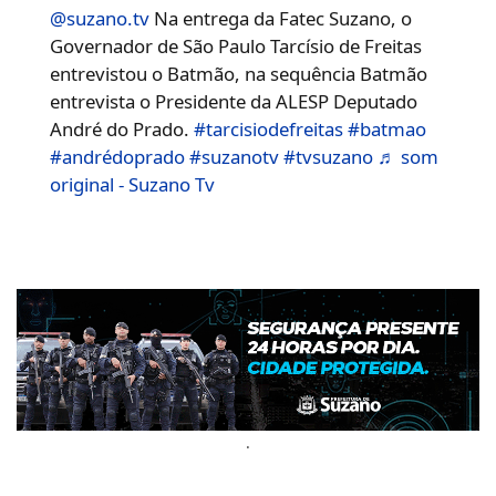
@suzano.tv
Na entrega da Fatec Suzano, o
Governador de São Paulo Tarcísio de Freitas
entrevistou o Batmão, na sequência Batmão
entrevista o Presidente da ALESP Deputado
André do Prado.
#tarcisiodefreitas
#batmao
#andrédoprado
#suzanotv
#tvsuzano
♬ som
original - Suzano Tv
.