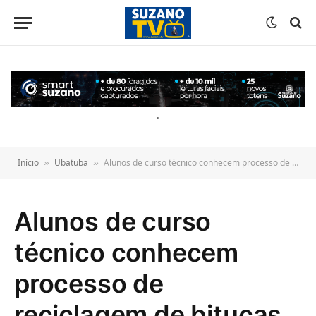
o
conteúdo
.
Início
Ubatuba
Alunos de curso técnico conhecem processo de reciclagem de bitucas
»
»
Alunos de curso
técnico conhecem
processo de
reciclagem de bitucas