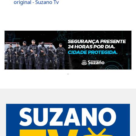
original - Suzano Tv
.