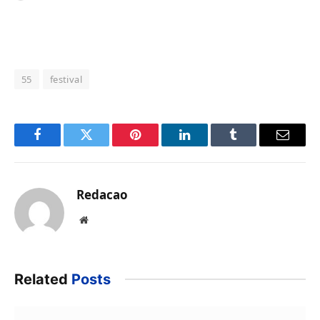
55
festival
Facebook
Twitter
Pinterest
LinkedIn
Tumblr
Email
Redacao
Website
Related
Posts