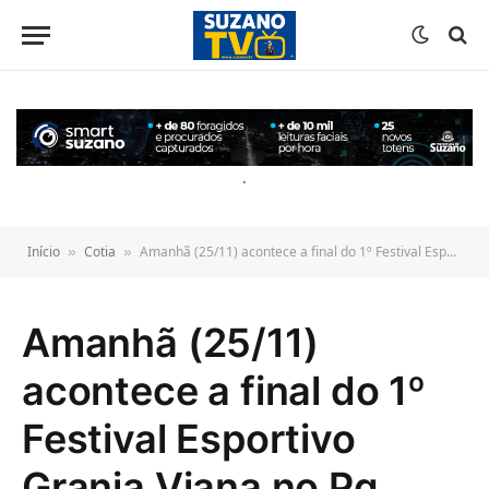
o
conteúdo
.
Início
Cotia
Amanhã (25/11) acontece a final do 1º Festival Esportivo Granja Viana no Pq. São George
»
»
Amanhã (25/11)
acontece a final do 1º
Festival Esportivo
Granja Viana no Pq.