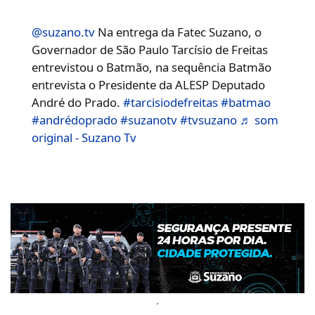
@suzano.tv
Na entrega da Fatec Suzano, o
Governador de São Paulo Tarcísio de Freitas
entrevistou o Batmão, na sequência Batmão
entrevista o Presidente da ALESP Deputado
André do Prado.
#tarcisiodefreitas
#batmao
#andrédoprado
#suzanotv
#tvsuzano
♬ som
original - Suzano Tv
.