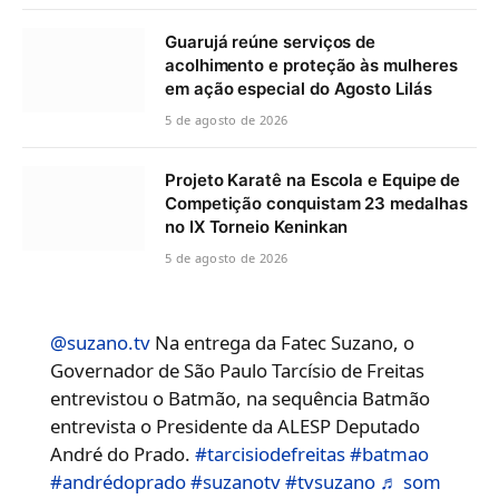
Guarujá reúne serviços de
acolhimento e proteção às mulheres
em ação especial do Agosto Lilás
5 de agosto de 2026
Projeto Karatê na Escola e Equipe de
Competição conquistam 23 medalhas
no IX Torneio Keninkan
5 de agosto de 2026
@suzano.tv
Na entrega da Fatec Suzano, o
Governador de São Paulo Tarcísio de Freitas
entrevistou o Batmão, na sequência Batmão
entrevista o Presidente da ALESP Deputado
André do Prado.
#tarcisiodefreitas
#batmao
#andrédoprado
#suzanotv
#tvsuzano
♬ som