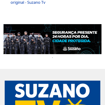
original - Suzano Tv
.