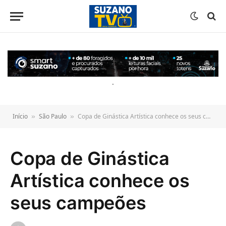
o
conteúdo
.
Início
São Paulo
Copa de Ginástica Artística conhece os seus campeões
»
»
Copa de Ginástica
Artística conhece os
seus campeões