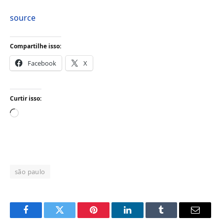
source
Compartilhe isso:
Facebook
X
Curtir isso:
Carregando...
são paulo
Facebook
Twitter
Pinterest
LinkedIn
Tumblr
Email