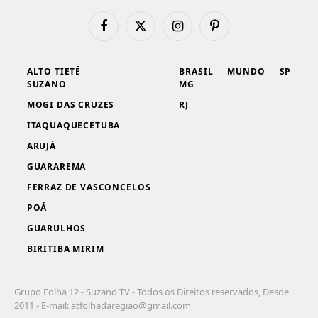
Facebook
X
Instagram
Pinterest
(Twitter)
ALTO TIETÊ
BRASIL
MUNDO
SP
SUZANO
MG
MOGI DAS CRUZES
RJ
ITAQUAQUECETUBA
ARUJÁ
GUARAREMA
FERRAZ DE VASCONCELOS
POÁ
GUARULHOS
BIRITIBA MIRIM
Grupo Folha 12 - Suzano TV - Todos os Direitos reservados, Desde
2011 - E-mail:
atfolhadaregiao@gmail.com