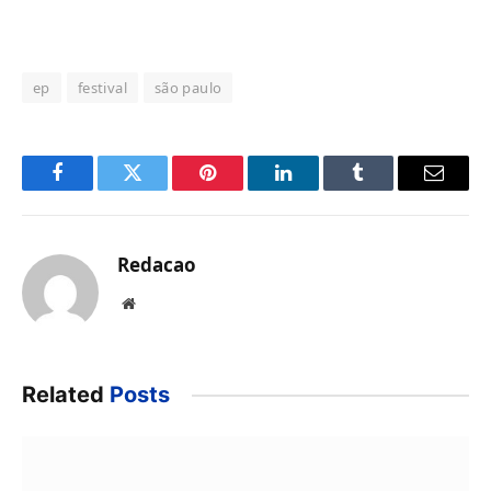
ep
festival
são paulo
Facebook
Twitter
Pinterest
LinkedIn
Tumblr
Email
Redacao
Website
Related
Posts