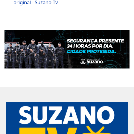
original - Suzano Tv
.