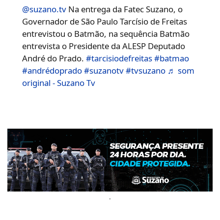
@suzano.tv
Na entrega da Fatec Suzano, o
Governador de São Paulo Tarcísio de Freitas
entrevistou o Batmão, na sequência Batmão
entrevista o Presidente da ALESP Deputado
André do Prado.
#tarcisiodefreitas
#batmao
#andrédoprado
#suzanotv
#tvsuzano
♬ som
original - Suzano Tv
.