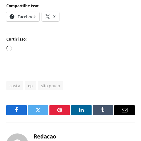
Compartilhe isso:
Facebook
X
Curtir isso:
Carregando...
costa
ep
são paulo
Facebook
Twitter
Pinterest
LinkedIn
Tumblr
Email
Redacao