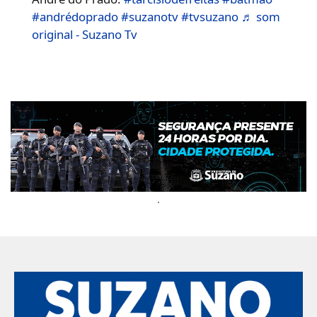
#andrédoprado
#suzanotv
#tvsuzano
♬ som
original - Suzano Tv
.