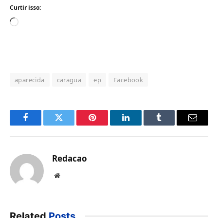
Curtir isso:
Carregando...
aparecida
caragua
ep
Facebook
Facebook
Twitter
Pinterest
LinkedIn
Tumblr
Email
Redacao
Website
Related
Posts