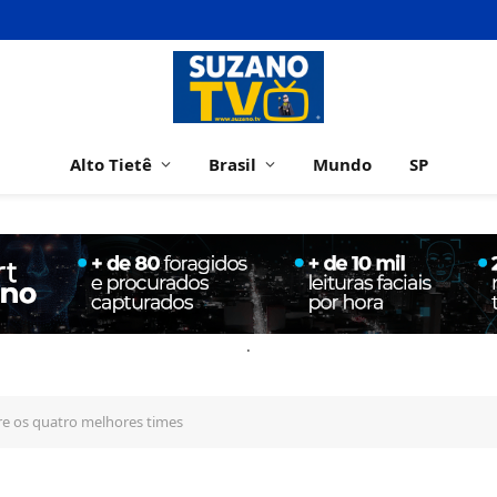
Alto Tietê
Brasil
Mundo
SP
.
re os quatro melhores times