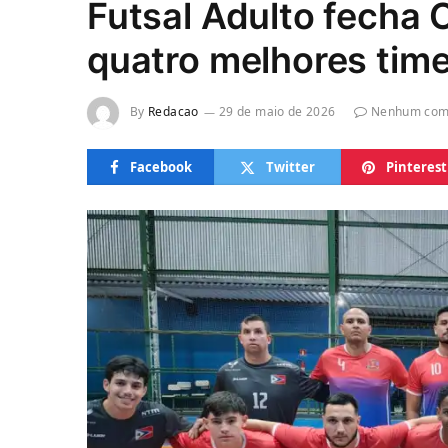
Futsal Adulto fecha 
quatro melhores tim
By
Redacao
29 de maio de 2026
Nenhum com
Facebook
Twitter
Pinterest