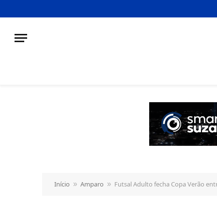
o
conteúdo
Início
Amparo
Futsal Adulto fecha Copa Verão ent
»
»