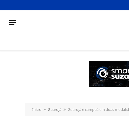
o
conteúdo
Início
Guarujá
Guarujá é campeã em duas modalida
»
»