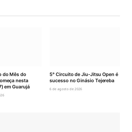
o do Mês do
5° Circuito de Jiu-Jitsu Open é
começa nesta
sucesso no Ginásio Tejereba
(7) em Guarujá
6 de agosto de 2026
026