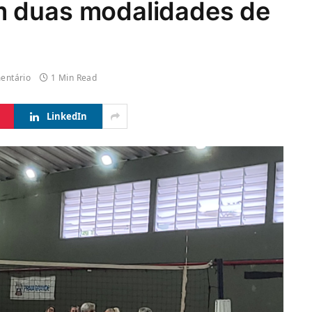
m duas modalidades de
entário
1 Min Read
LinkedIn