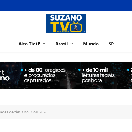
Alto Tietê
Brasil
Mundo
SP
.
des de tênis no JOMI 2026