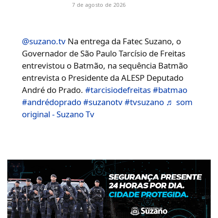
7 de agosto de 2026
@suzano.tv
Na entrega da Fatec Suzano, o
Governador de São Paulo Tarcísio de Freitas
entrevistou o Batmão, na sequência Batmão
entrevista o Presidente da ALESP Deputado
André do Prado.
#tarcisiodefreitas
#batmao
#andrédoprado
#suzanotv
#tvsuzano
♬ som
original - Suzano Tv