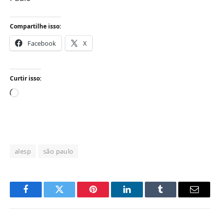
Compartilhe isso:
Facebook
X
Curtir isso:
Carregando...
alesp
são paulo
Facebook
Twitter
Pinterest
LinkedIn
Tumblr
Email