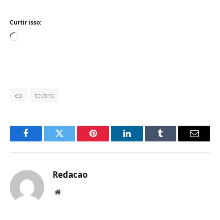
Curtir isso:
Carregando...
ep
teatro
Facebook
Twitter
Pinterest
LinkedIn
Tumblr
Email
Redacao
Website