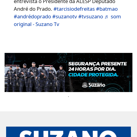
entrevista o Presidente da ALESP Deputado
André do Prado.
#tarcisiodefreitas
#batmao
#andrédoprado
#suzanotv
#tvsuzano
♬ som
original - Suzano Tv
.