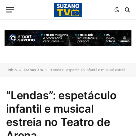
o
conteúdo
.
Início
Araraquara
“Lendas”: espetáculo infantil e musical estreia no Teatro de Arena
»
»
“Lendas”: espetáculo
infantil e musical
estreia no Teatro de
Arena