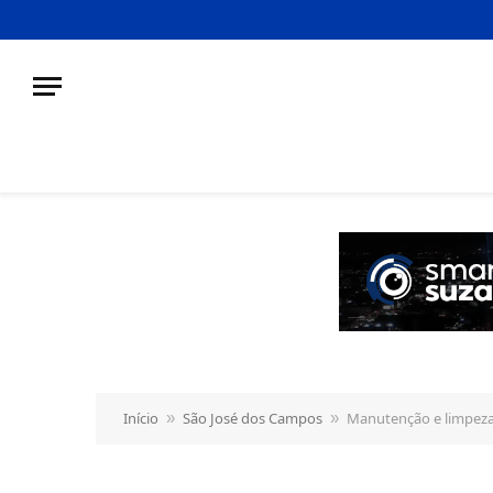
o
conteúdo
Início
São José dos Campos
Manutenção e limpeza
»
»