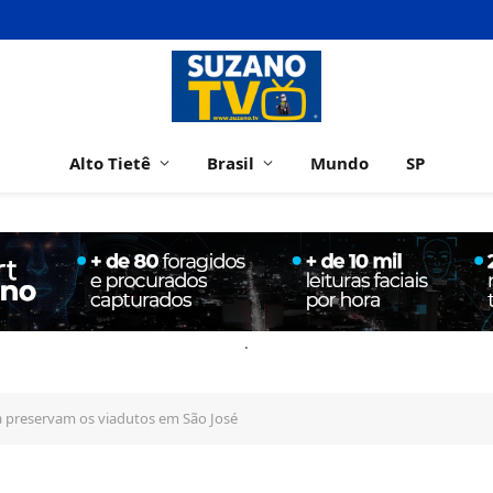
Alto Tietê
Brasil
Mundo
SP
.
 preservam os viadutos em São José