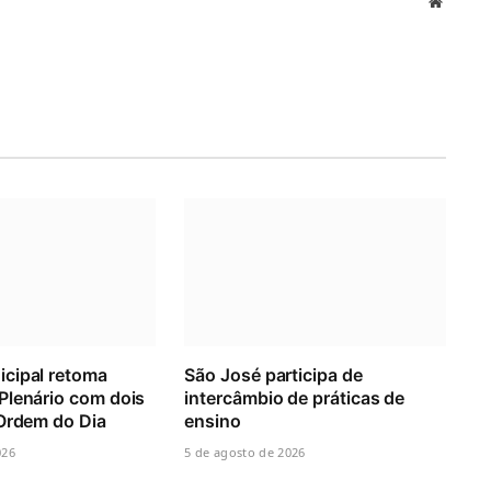
Website
cipal retoma
São José participa de
Plenário com dois
intercâmbio de práticas de
 Ordem do Dia
ensino
026
5 de agosto de 2026