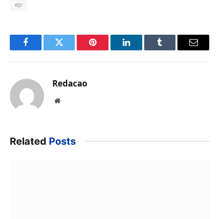
ep
Facebook
Twitter
Pinterest
LinkedIn
Tumblr
Email
Redacao
Website
Related
Posts