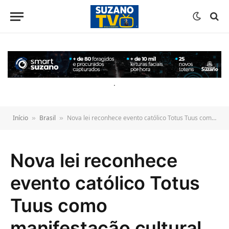
o
conteúdo
.
Início
Brasil
Nova lei reconhece evento católico Totus Tuus como manifestação cultural nacional
»
»
Nova lei reconhece
evento católico Totus
Tuus como
manifestação cultural