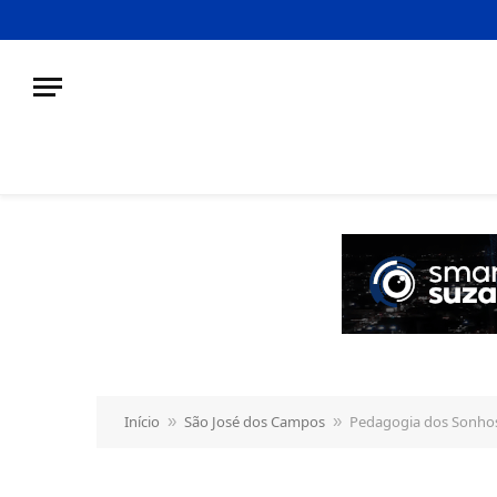
o
conteúdo
Início
São José dos Campos
Pedagogia dos Sonhos
»
»