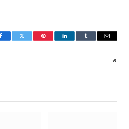
Facebook
Twitter
Pinterest
LinkedIn
Tumblr
Email
Website