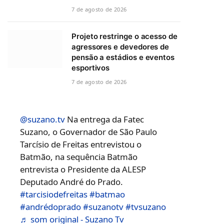
7 de agosto de 2026
Projeto restringe o acesso de
agressores e devedores de
pensão a estádios e eventos
esportivos
7 de agosto de 2026
@suzano.tv
Na entrega da Fatec
Suzano, o Governador de São Paulo
Tarcísio de Freitas entrevistou o
Batmão, na sequência Batmão
entrevista o Presidente da ALESP
Deputado André do Prado.
#tarcisiodefreitas
#batmao
#andrédoprado
#suzanotv
#tvsuzano
♬ som original - Suzano Tv