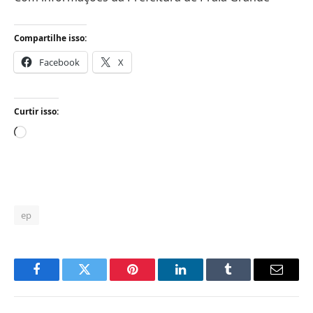
Compartilhe isso:
Facebook
X
Curtir isso:
Carregando...
ep
Facebook
Twitter
Pinterest
LinkedIn
Tumblr
Email