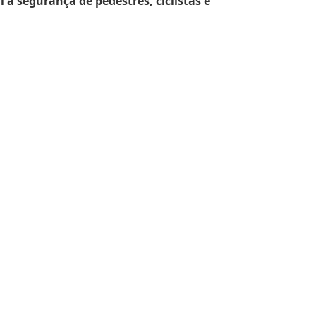
 à segurança de pedestres, ciclistas e
i