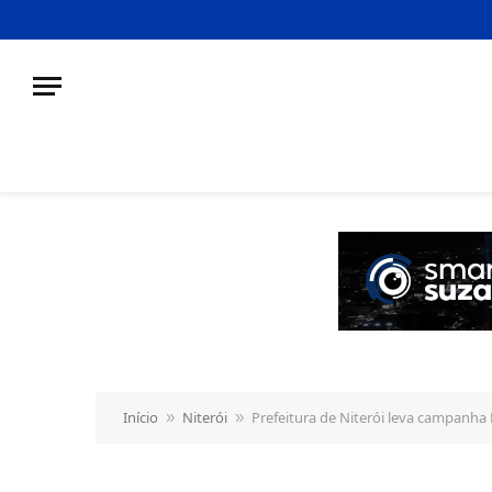
o
conteúdo
Início
Niterói
Prefeitura de Niterói leva campanh
»
»