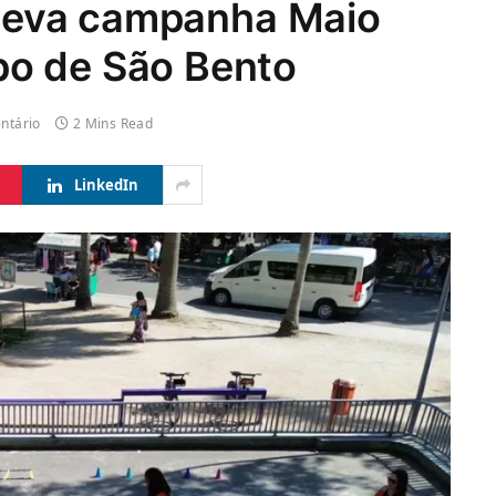
i leva campanha Maio
po de São Bento
ntário
2 Mins Read
LinkedIn