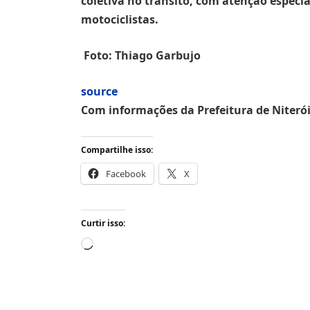
coletiva no trânsito, com atenção especial
motociclistas.
Foto: Thiago Garbujo
source
Com informações da Prefeitura de Niteró
Compartilhe isso:
Facebook
X
Curtir isso:
Carregando...