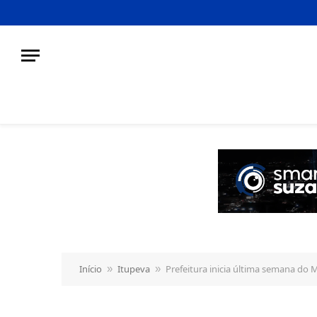
o
conteúdo
Início
Itupeva
Prefeitura inicia última semana do
»
»