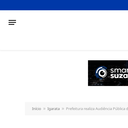
o
conteúdo
Início
Igarata
Prefeitura realiza Audiência Pública 
»
»