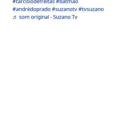
#tarcisiodefreitas
#batmao
#andrédoprado
#suzanotv
#tvsuzano
♬ som original - Suzano Tv