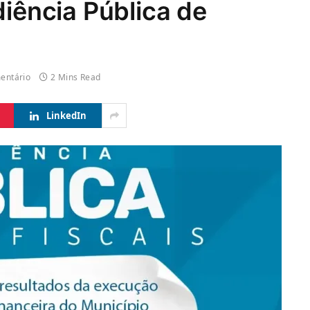
diência Pública de
entário
2 Mins Read
LinkedIn