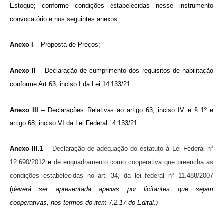
Estoque; conforme condições estabelecidas nesse instrumento
convocatório e nos seguintes anexos:
Anexo I
– Proposta de Preços;
Anexo II
– Declaração de cumprimento dos requisitos de habilitação
conforme Art.63, inciso I da Lei 14.133/21.
Anexo III
– Declarações Relativas ao artigo 63, inciso IV e § 1º e
artigo 68, inciso VI da Lei Federal 14.133/21.
Anexo III.1
–
Declara
ção de adequação do estatuto à
Lei Federal n
º
12.690/2012
e
de enquadramento como cooperativa que preencha as
condi
çõ
es estabelecidas no art. 34, da lei federal n
º
11.488/2007
(
deverá ser apresentada apenas por
licitantes que sejam
cooperativas, nos termos do item
7.2.17
do Edital.)