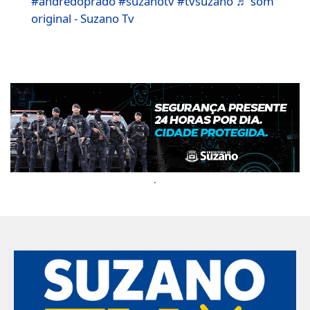
#andrédoprado
#suzanotv
#tvsuzano
♬ som
original - Suzano Tv
.