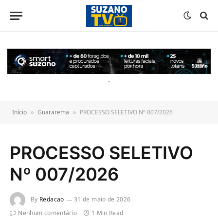
o
conteúdo
.
Início
Guararema
PROCESSO SELETIVO Nº 007/2026
»
»
PROCESSO SELETIVO
Nº 007/2026
By
Redacao
31 de maio de 2026
Nenhum comentário
1 Min Read