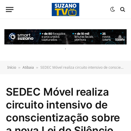
o
conteúdo
.
Início
Atibaia
SEDEC Móvel realiza circuito intensivo de conscientização sobre a nova Lei do Silêncio em cinco bairros de Atibaia
»
»
SEDEC Móvel realiza
circuito intensivo de
conscientização sobre
a nova Lei do Silêncio