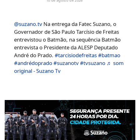
10 de agosto de 2026
@suzano.tv
Na entrega da Fatec Suzano, o
Governador de São Paulo Tarcísio de Freitas
entrevistou o Batmão, na sequência Batmão
entrevista o Presidente da ALESP Deputado
André do Prado.
#tarcisiodefreitas
#batmao
#andrédoprado
#suzanotv
#tvsuzano
♬ som
original - Suzano Tv