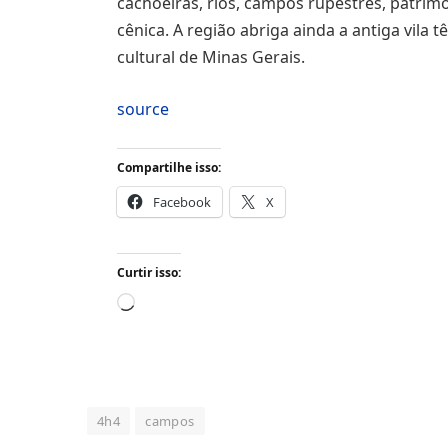
cachoeiras, rios, campos rupestres, patrim
cênica. A região abriga ainda a antiga vila tê
cultural de Minas Gerais.
source
Compartilhe isso:
Facebook
X
Curtir isso:
Carregando...
4h4
campos