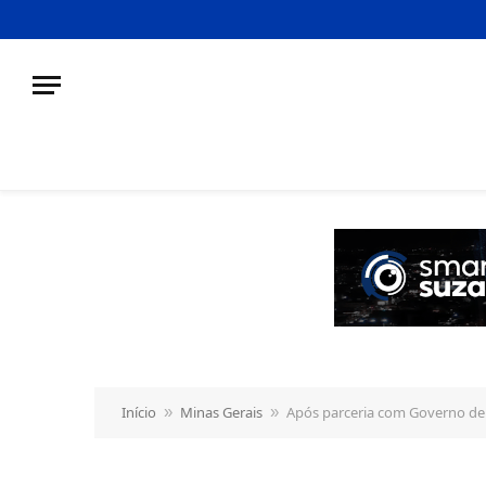
o
conteúdo
Início
Minas Gerais
Após parceria com Governo de 
»
»