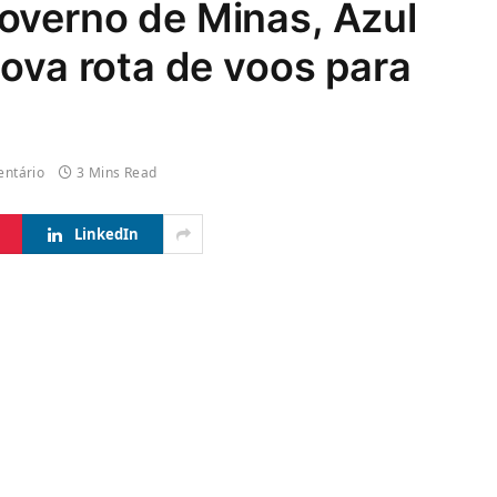
overno de Minas, Azul
nova rota de voos para
ntário
3 Mins Read
LinkedIn