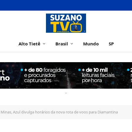
Alto Tietê
Brasil
Mundo
SP
.
Minas, Azul divulga horários da nova rota de voos para Diamantina