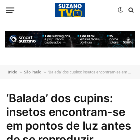
o
conteúdo
.
Início
São Paulo
‘Balada’ dos cupins: insetos encontram-se em pontos de luz antes de se reproduzir
»
»
‘Balada’ dos cupins:
insetos encontram-se
em pontos de luz antes
de se reproduzir