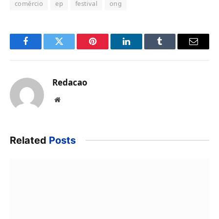
comércio
ep
festival
ong
Facebook
Twitter
Pinterest
LinkedIn
Tumblr
Email
Redacao
Website
Related
Posts