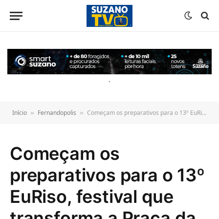
o
conteúdo
.
Início
Fernandopolis
Começam os preparativos para o 13º EuRiso, festival que transforma a Praça da Matriz em um grande espetáculo de circo
»
»
Começam os
preparativos para o 13º
EuRiso, festival que
transforma a Praça da