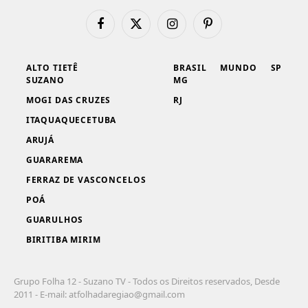
Facebook
X
Instagram
Pinterest
(Twitter)
ALTO TIETÊ
BRASIL
MUNDO
SP
SUZANO
MG
MOGI DAS CRUZES
RJ
ITAQUAQUECETUBA
ARUJÁ
GUARAREMA
FERRAZ DE VASCONCELOS
POÁ
GUARULHOS
BIRITIBA MIRIM
Grupo Folha 12 - Suzano TV - Todos os Direitos reservados, Desde
2011 - E-mail:
atfolhadaregiao@gmail.com