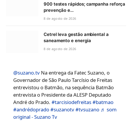
900 testes rápidos; campanha reforça
prevenção e…
8 de agosto de 2026
Cetrel leva gestão ambiental a
saneamento e energia
8 de agosto de 2026
@suzano.tv
Na entrega da Fatec Suzano, o
Governador de São Paulo Tarcísio de Freitas
entrevistou o Batmão, na sequência Batmão
entrevista o Presidente da ALESP Deputado
André do Prado.
#tarcisiodefreitas
#batmao
#andrédoprado
#suzanotv
#tvsuzano
♬ som
original - Suzano Tv