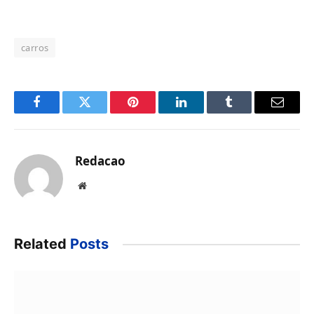
carros
Facebook
Twitter
Pinterest
LinkedIn
Tumblr
Email
Redacao
Website
Related
Posts