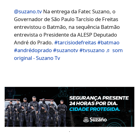
@suzano.tv
Na entrega da Fatec Suzano, o
Governador de São Paulo Tarcísio de Freitas
entrevistou o Batmão, na sequência Batmão
entrevista o Presidente da ALESP Deputado
André do Prado.
#tarcisiodefreitas
#batmao
#andrédoprado
#suzanotv
#tvsuzano
♬ som
original - Suzano Tv
.