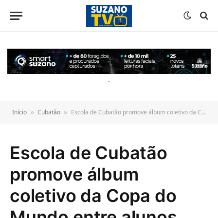
o
conteúdo
.
Início
Cubatão
Escola de Cubatão promove álbum coletivo da Copa do Mundo entre alunos
»
»
Escola de Cubatão
promove álbum
coletivo da Copa do
Mundo entre alunos