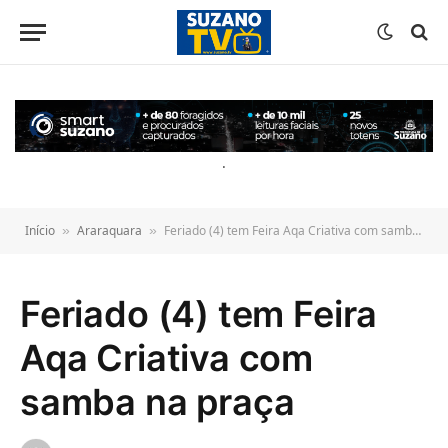
o
conteúdo
.
Início
Araraquara
Feriado (4) tem Feira Aqa Criativa com samba na praça
»
»
Feriado (4) tem Feira
Aqa Criativa com
samba na praça