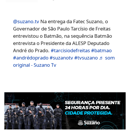
@suzano.tv
Na entrega da Fatec Suzano, o
Governador de São Paulo Tarcísio de Freitas
entrevistou o Batmão, na sequência Batmão
entrevista o Presidente da ALESP Deputado
André do Prado.
#tarcisiodefreitas
#batmao
#andrédoprado
#suzanotv
#tvsuzano
♬ som
original - Suzano Tv