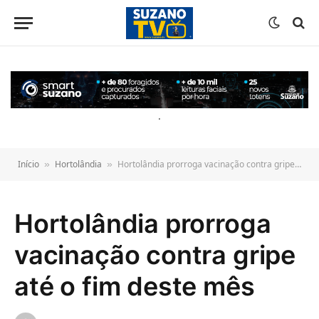
o
conteúdo
.
Início
Hortolândia
Hortolândia prorroga vacinação contra gripe até o fim deste mês
»
»
Hortolândia prorroga
vacinação contra gripe
até o fim deste mês