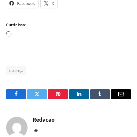
Facebook
X
Curtir isso:
Carregando...
doença
Facebook
Twitter
Pinterest
LinkedIn
Tumblr
Email
Redacao
Website