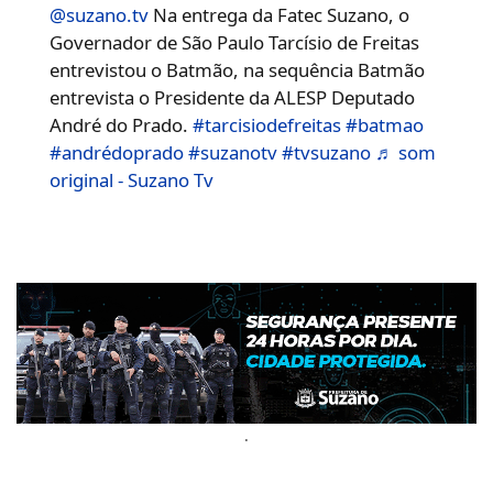
@suzano.tv
Na entrega da Fatec Suzano, o
Governador de São Paulo Tarcísio de Freitas
entrevistou o Batmão, na sequência Batmão
entrevista o Presidente da ALESP Deputado
André do Prado.
#tarcisiodefreitas
#batmao
#andrédoprado
#suzanotv
#tvsuzano
♬ som
original - Suzano Tv
.