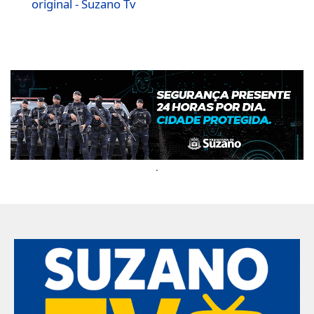
original - Suzano Tv
.